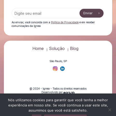
Enviar
Ao enviar, você concorda com a
Política de Privacidade
e em receber
comunicações da Ignea.
Home
Solução
Blog
São Paulo, SP
@ 2024 - Ignea - Todos os direitos reservados
Desenvolvido por
Política de privacidade
Nós utilizamos cookies para garantir que você tenha a melhor
experiência em nosso site. Se você continua a usar este site,
assumimos que você está satisfeito.